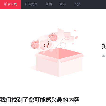
乐居首页
乐居财经
新房
家居
直播
去
我们找到了您可能感兴趣的内容