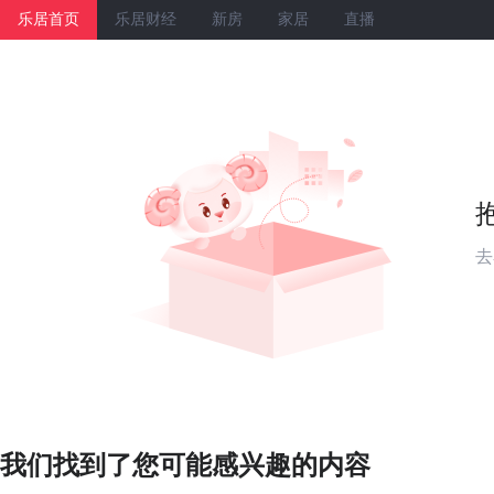
乐居首页
乐居财经
新房
家居
直播
去
我们找到了您可能感兴趣的内容