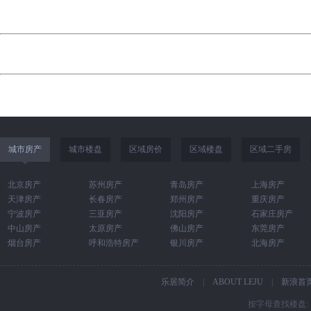
城市房产
城市楼盘
区域房价
区域楼盘
区域二手房
北京房产
苏州房产
青岛房产
上海房产
天津房产
长春房产
郑州房产
重庆房产
宁波房产
三亚房产
沈阳房产
石家庄房产
中山房产
太原房产
佛山房产
东莞房产
烟台房产
呼和浩特房产
银川房产
北海房产
乐居简介
|
ABOUT LEJU
|
新浪首
按字母查找楼盘