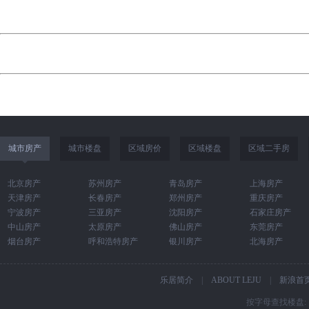
城市房产
城市楼盘
区域房价
区域楼盘
区域二手房
北京房产
苏州房产
青岛房产
上海房产
天津房产
长春房产
郑州房产
重庆房产
宁波房产
三亚房产
沈阳房产
石家庄房产
中山房产
太原房产
佛山房产
东莞房产
烟台房产
呼和浩特房产
银川房产
北海房产
乐居简介
|
ABOUT LEJU
|
新浪首
按字母查找楼盘