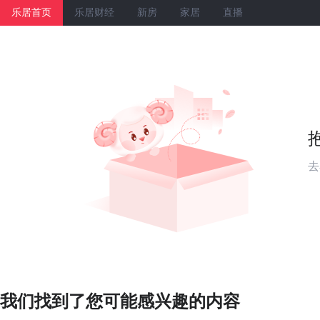
乐居首页
乐居财经
新房
家居
直播
去
我们找到了您可能感兴趣的内容