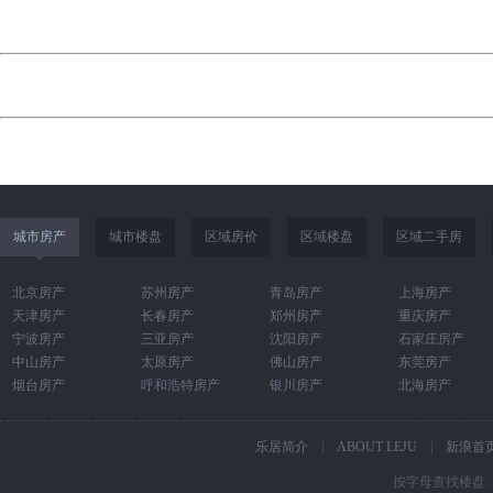
城市房产
城市楼盘
区域房价
区域楼盘
区域二手房
北京房产
苏州房产
青岛房产
上海房产
天津房产
长春房产
郑州房产
重庆房产
宁波房产
三亚房产
沈阳房产
石家庄房产
中山房产
太原房产
佛山房产
东莞房产
烟台房产
呼和浩特房产
银川房产
北海房产
乐居简介
|
ABOUT LEJU
|
新浪首
按字母查找楼盘