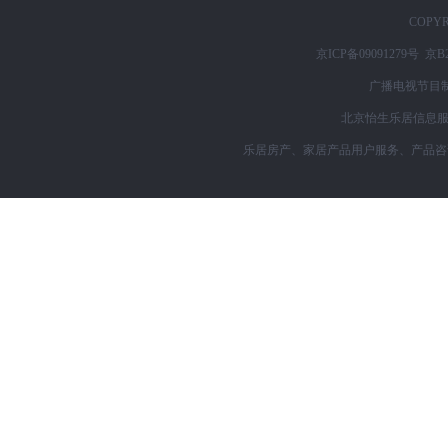
COPYR
京ICP备09091279号
京B2
广播电视节目制
北京怡生乐居信息服务
乐居房产、家居产品用户服务、产品咨询购买