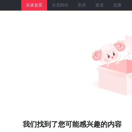
乐居首页
乐居财经
新房
家居
直播
我们找到了您可能感兴趣的内容