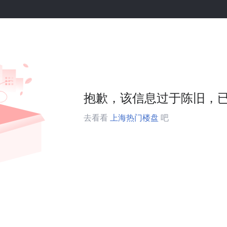
抱歉，该信息过于陈旧，
去看看
上海热门楼盘
吧