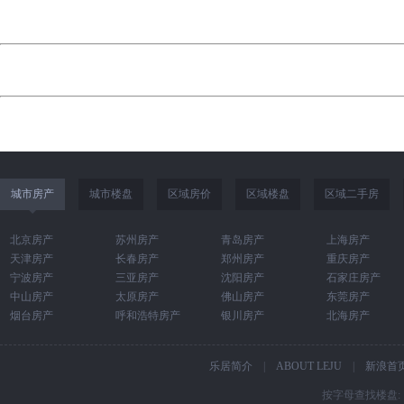
城市房产
城市楼盘
区域房价
区域楼盘
区域二手房
北京房产
苏州房产
青岛房产
上海房产
天津房产
长春房产
郑州房产
重庆房产
宁波房产
三亚房产
沈阳房产
石家庄房产
中山房产
太原房产
佛山房产
东莞房产
烟台房产
呼和浩特房产
银川房产
北海房产
乐居简介
|
ABOUT LEJU
|
新浪首
按字母查找楼盘