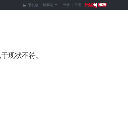
移动端
|
登录
|
注册
手机版
已于现状不符。