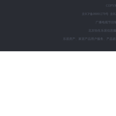
COPYR
京ICP备09091279号
京B2
广播电视节目制
北京怡生乐居信息服务
乐居房产、家居产品用户服务、产品咨询购买