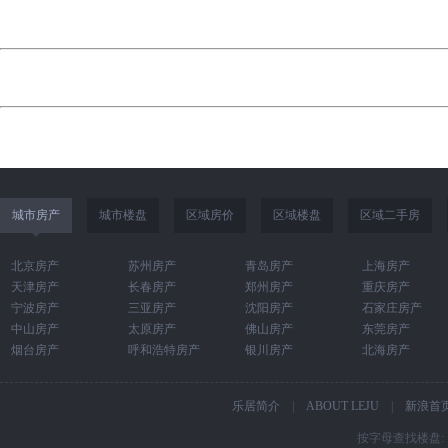
城市房产
城市楼盘
区域房价
区域楼盘
区域二手房
北京房产
苏州房产
青岛房产
上海房产
天津房产
长春房产
郑州房产
重庆房产
宁波房产
三亚房产
沈阳房产
石家庄房产
中山房产
太原房产
佛山房产
东莞房产
烟台房产
呼和浩特房产
银川房产
北海房产
乐居简介
|
ABOUT LEJU
|
新浪首
按字母查找楼盘