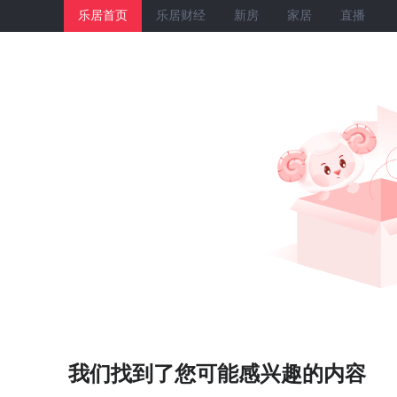
乐居首页
乐居财经
新房
家居
直播
我们找到了您可能感兴趣的内容