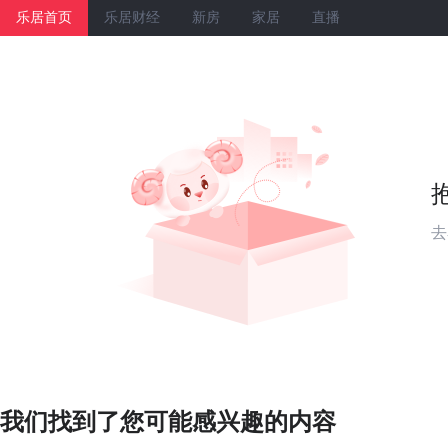
乐居首页
乐居财经
新房
家居
直播
去
我们找到了您可能感兴趣的内容