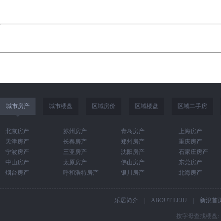
城市房产
城市楼盘
区域房价
区域楼盘
区域二手房
北京房产
苏州房产
青岛房产
上海房产
天津房产
长春房产
郑州房产
重庆房产
宁波房产
三亚房产
沈阳房产
石家庄房产
中山房产
太原房产
佛山房产
东莞房产
烟台房产
呼和浩特房产
银川房产
北海房产
乐居简介
|
ABOUT LEJU
|
新浪首
按字母查找楼盘