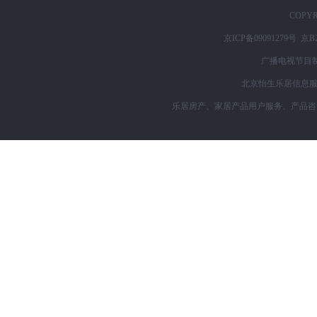
COPYR
京ICP备09091279号
京B2
广播电视节目制
北京怡生乐居信息服务
乐居房产、家居产品用户服务、产品咨询购买