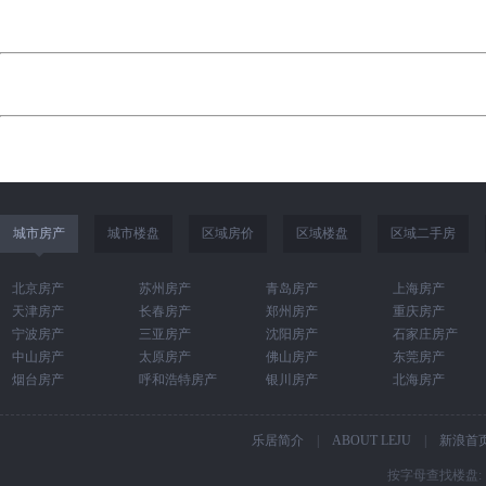
城市房产
城市楼盘
区域房价
区域楼盘
区域二手房
北京房产
苏州房产
青岛房产
上海房产
天津房产
长春房产
郑州房产
重庆房产
宁波房产
三亚房产
沈阳房产
石家庄房产
中山房产
太原房产
佛山房产
东莞房产
烟台房产
呼和浩特房产
银川房产
北海房产
乐居简介
|
ABOUT LEJU
|
新浪首
按字母查找楼盘