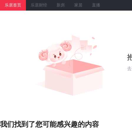
乐居首页
乐居财经
新房
家居
直播
去
我们找到了您可能感兴趣的内容