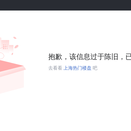
抱歉，该信息过于陈旧，
去看看
上海热门楼盘
吧