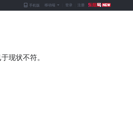
移动端
|
登录
|
注册
手机版
已于现状不符。