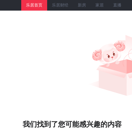
乐居首页
乐居财经
新房
家居
直播
我们找到了您可能感兴趣的内容