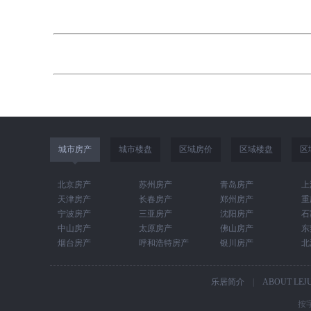
城市房产
城市楼盘
区域房价
区域楼盘
区
北京房产
苏州房产
青岛房产
上
天津房产
长春房产
郑州房产
重
宁波房产
三亚房产
沈阳房产
石
中山房产
太原房产
佛山房产
东
烟台房产
呼和浩特房产
银川房产
北
乐居简介
|
ABOUT LEJ
按