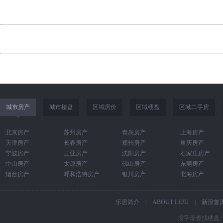
城市房产
城市楼盘
区域房价
区域楼盘
区域二手房
北京房产
苏州房产
青岛房产
上海房产
天津房产
长春房产
郑州房产
重庆房产
宁波房产
三亚房产
沈阳房产
石家庄房产
中山房产
太原房产
佛山房产
东莞房产
烟台房产
呼和浩特房产
银川房产
北海房产
乐居简介
|
ABOUT LEJU
|
新浪首
按字母查找楼盘