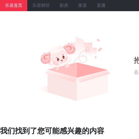
乐居首页
乐居财经
新房
家居
直播
去
我们找到了您可能感兴趣的内容