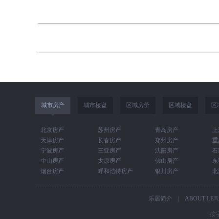
城市房产
城市楼盘
区域房价
区域楼盘
区
北京房产
苏州房产
青岛房产
上
天津房产
长春房产
郑州房产
重
宁波房产
三亚房产
沈阳房产
石
中山房产
太原房产
佛山房产
东
烟台房产
呼和浩特房产
银川房产
北
乐居简介
|
ABOUT LEJ
按