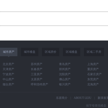
城市房产
城市楼盘
区域房价
区域楼盘
区域二手房
北京房产
苏州房产
青岛房产
上海房产
天津房产
长春房产
郑州房产
重庆房产
宁波房产
三亚房产
沈阳房产
石家庄房产
中山房产
太原房产
佛山房产
东莞房产
烟台房产
呼和浩特房产
银川房产
北海房产
乐居简介
|
ABOUT LEJU
|
新浪首
按字母查找楼盘