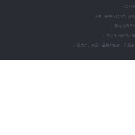
COPYR
京ICP备09091279号
京B2
广播电视节目制
北京怡生乐居信息服务
乐居房产、家居产品用户服务、产品咨询购买