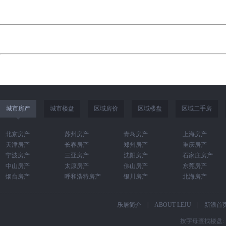
城市房产
城市楼盘
区域房价
区域楼盘
区域二手房
北京房产
苏州房产
青岛房产
上海房产
天津房产
长春房产
郑州房产
重庆房产
宁波房产
三亚房产
沈阳房产
石家庄房产
中山房产
太原房产
佛山房产
东莞房产
烟台房产
呼和浩特房产
银川房产
北海房产
乐居简介
|
ABOUT LEJU
|
新浪首
按字母查找楼盘