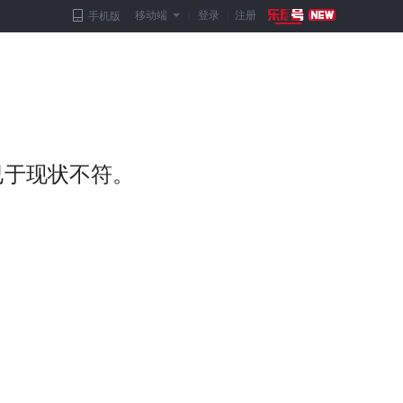
移动端
|
登录
|
注册
手机版
已于现状不符。