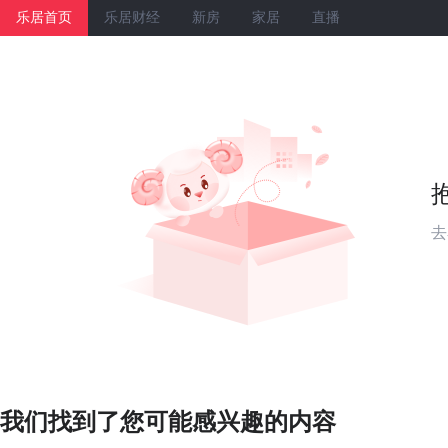
乐居首页
乐居财经
新房
家居
直播
去
我们找到了您可能感兴趣的内容